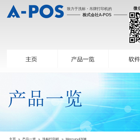
微
致力于洗标・吊牌打印机的
株式会社A-POS
主页
产品一览
洗标打印机
Mercury430Ⅲ