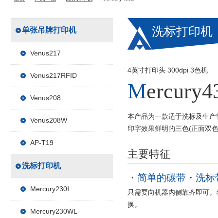
洗标打印机
单张吊牌打印机
Venus217
4英寸打印头 300dpi 3色机
Venus217RFID
Mercury
Venus208
本产品为一款适于洗标及生产
Venus208W
印字效果鲜明的三色(正面双
AP-T19
主要特征
洗标打印机
简单的碳带・洗标
Mercury230Ⅰ
只需要向机器内侧靠齐即可。
换。
Mercury230WL