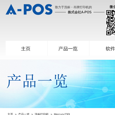
微
致力于洗标・吊牌打印机的
株式会社A-POS
主页
产品一览
洗标打印机
Mercury230Ⅰ