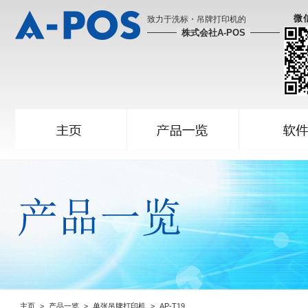
微
致力于洗标・吊牌打印机的
株式会社A-POS
主页
产品一览
单张吊牌打印机
AP-T19