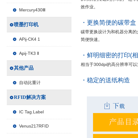
效作业。
Mercury430Ⅲ
更换简便的碳带盒
喷墨打印机
碳带更换设计为和机器分离的
APij-CK4 1
简便快速。
Apij-TK3 Ⅱ
鲜明细密的打印(相当
相当于300dpi的高分辨率可
其他产品
稳定的送纸构造
自动比重计
RFID解决方案
IC Tag.Label
Venus217RFID