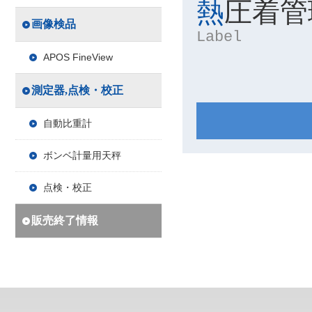
熱圧着
画像検品
Label
APOS FineView
測定器,点検・校正
自動比重計
ボンベ計量用天秤
点検・校正
販売終了情報