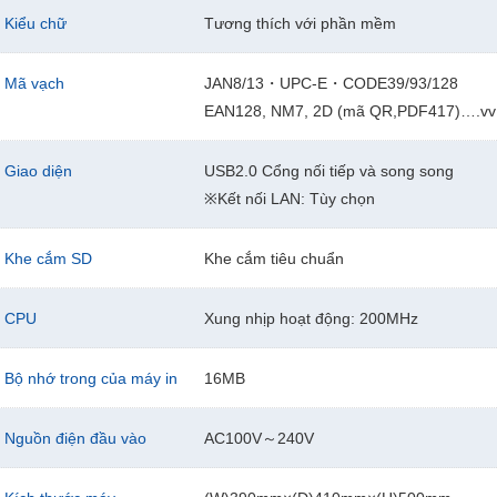
Kiểu chữ
Tương thích với phần mềm
Mã vạch
JAN8/13・UPC-E・CODE39/93/128
EAN128, NM7, 2D (mã QR,PDF417)….vv
Giao diện
USB2.0 Cổng nối tiếp và song song
※Kết nối LAN: Tùy chọn
Khe cắm SD
Khe cắm tiêu chuẩn
CPU
Xung nhịp hoạt động: 200MHz
Bộ nhớ trong của máy in
16MB
Nguồn điện đầu vào
AC100V～240V