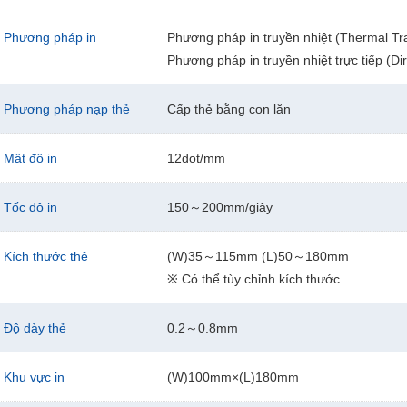
Phương pháp in
Phương pháp in truyền nhiệt (Thermal Tra
Phương pháp in truyền nhiệt trực tiếp (Di
Phương pháp nạp thẻ
Cấp thẻ bằng con lăn
Mật độ in
12dot/mm
Tốc độ in
150～200mm/giây
Kích thước thẻ
(W)35～115mm (L)50～180mm
※ Có thể tùy chỉnh kích thước
Độ dày thẻ
0.2～0.8mm
Khu vực in
(W)100mm×(L)180mm