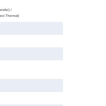
nsfer) /
rect Thermal)