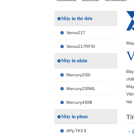
Máy in thẻ đơn
Venus217
Máy
Venus217RFID
Máy in nhãn
Đây 
Mercury230Ⅰ
chất
Máy 
Mercury230WL
Việc
tạp
Mercury430Ⅲ
Tí
Máy in phun
APij-TK3 Ⅱ