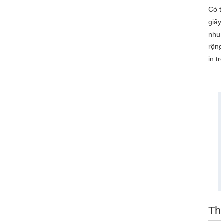
Có t
giấ
nhu 
rộn
in t
Th