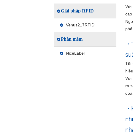
Với
Giải pháp RFID
cao 
Ngo
Venus217RFID
phẩ
Phần mềm
NiceLabel
su
Tối
hiệu
Với
ra 
doa
nh
nh