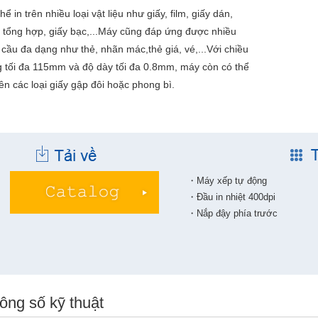
hể in trên nhiều loại vật liệu như giấy, film, giấy dán,
y tổng hợp, giấy bạc,...Máy cũng đáp ứng được nhiều
cầu đa dạng như thẻ, nhãn mác,thẻ giá, vé,...Với chiều
g tối đa 115mm và độ dày tối đa 0.8mm, máy còn có thể
rên các loại giấy gập đôi hoặc phong bì.
・Máy xếp tự động
・Đầu in nhiệt 400dpi
・Nắp đậy phía trước
ông số kỹ thuật