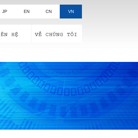
JP
EN
CN
VN