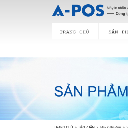
Máy in nhãn v
Công 
TRANG CHỦ
SẢN PHẨM
Máy in thẻ đơn