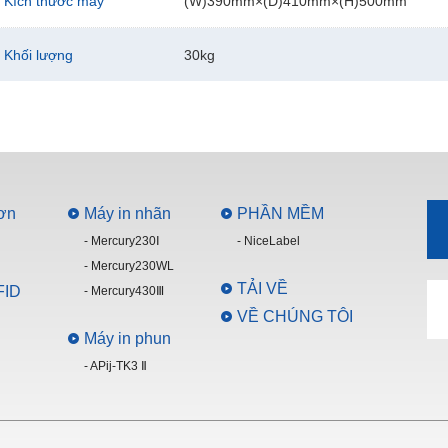
Kích thước máy
(W)390mm×(D)410mm×(H)500mm
Khối lượng
30kg
đơn
Máy in nhãn
PHẦN MỀM
- Mercury230Ⅰ
- NiceLabel
- Mercury230WL
TẢI VỀ
FID
- Mercury430Ⅲ
VỀ CHÚNG TÔI
Máy in phun
- APij-TK3 Ⅱ